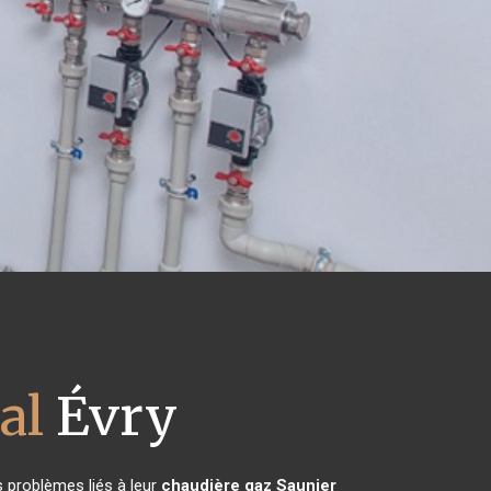
al
Évry
s problèmes liés à leur
chaudière gaz Saunier