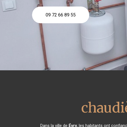
09 72 66 89 55
chaudi
Dans la ville de
Évry
, les habitants ont confia