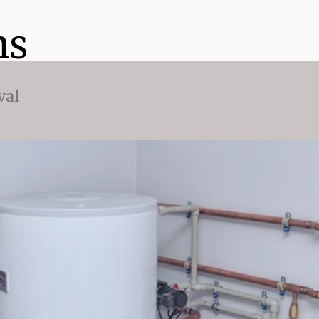
ns
val