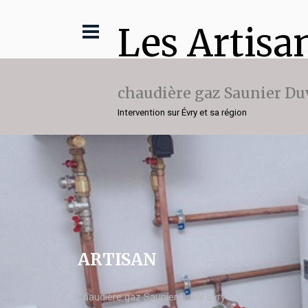
Les Artisa
chaudière gaz Saunier Du
Intervention sur Évry et sa région
ARTISAN
chaudière gaz Saunier Duval Évry