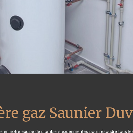
ère gaz Saunier Duv
nce en notre équipe de plombiers expérimentés pour résoudre tous le