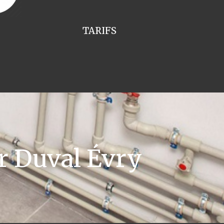
TARIFS
r Duval Évry