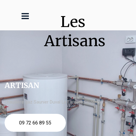
Les 
Artisans
ARTISAN
chaudière gaz Saunier Duval La Fare les Oliviers
09 72 66 89 55