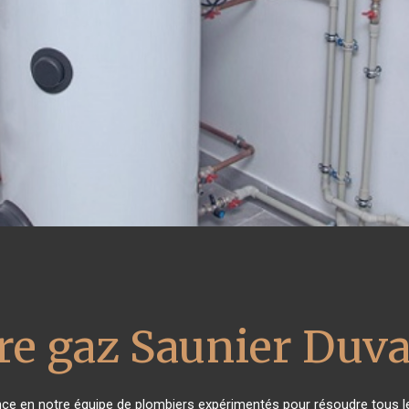
re gaz Saunier Duva
ance en notre équipe de plombiers expérimentés pour résoudre tous l