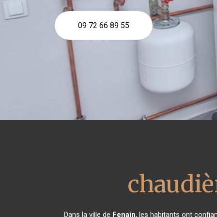
09 72 66 89 55
chaudiè
Dans la ville de
Fenain
, les habitants ont confi