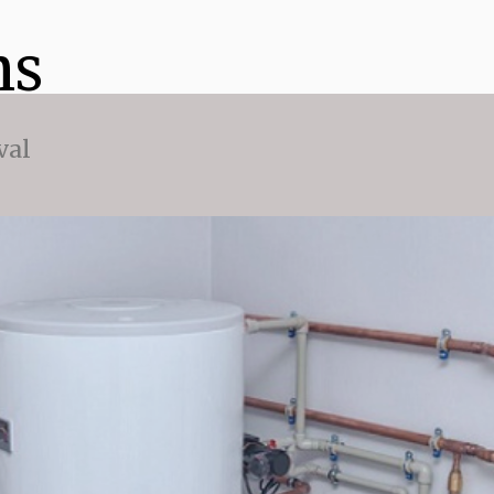
ns
val