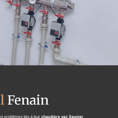
l
Fenain
es problèmes liés à leur
chaudière gaz Saunier