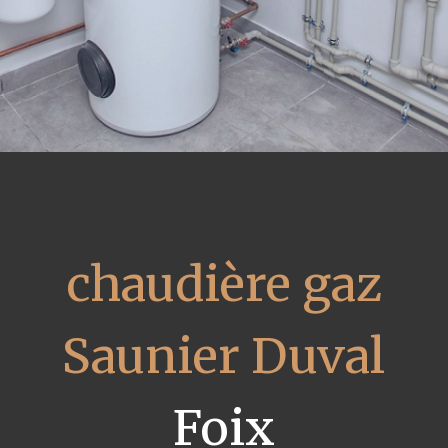
chaudière gaz
Saunier Duval
Foix