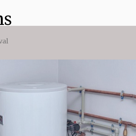
ns
val