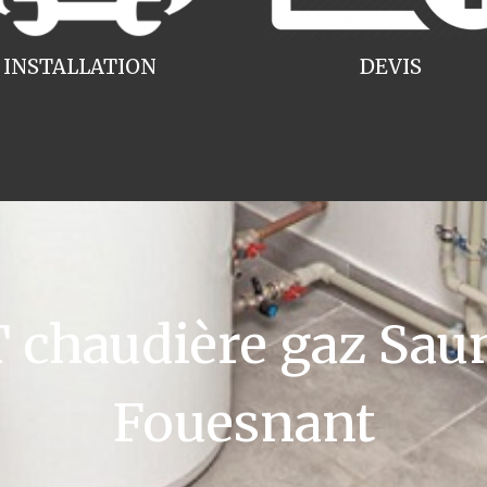
INSTALLATION
DEVIS
chaudière gaz Saun
Fouesnant