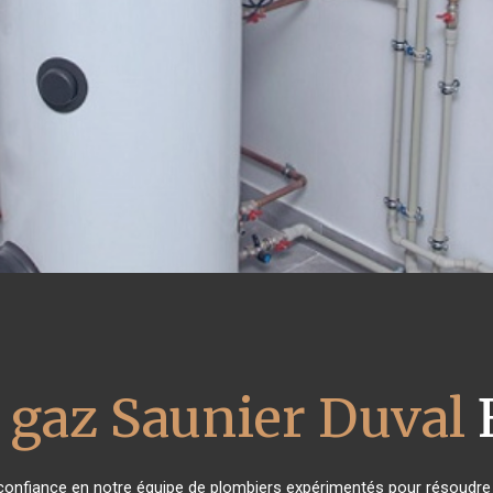
 gaz Saunier Duval
t confiance en notre équipe de plombiers expérimentés pour résoudre 