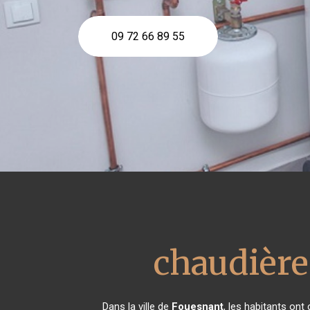
09 72 66 89 55
chaudière
Dans la ville de
Fouesnant
, les habitants on