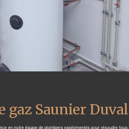
e gaz Saunier Duval
iance en notre équipe de plombiers expérimentés pour résoudre tous 