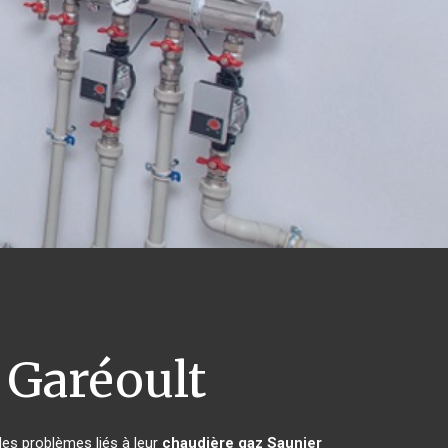
Garéoult
les problèmes liés à leur
chaudière gaz Saunier