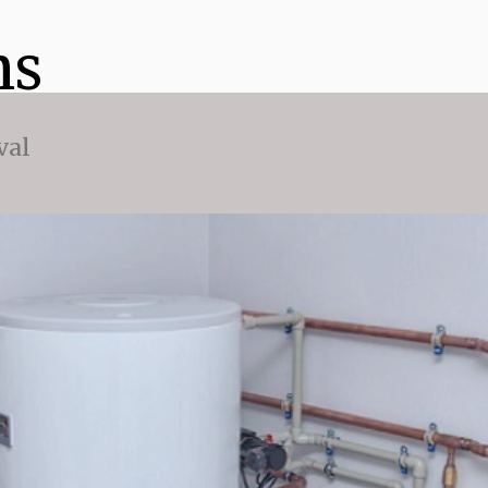
ns
val