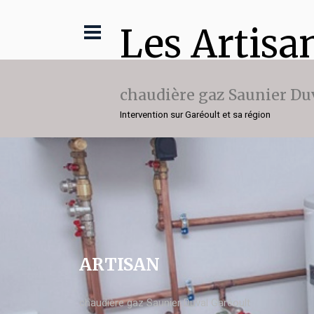
Les Artisa
chaudière gaz Saunier Du
Intervention sur Garéoult et sa région
ARTISAN
chaudière gaz Saunier Duval Garéoult