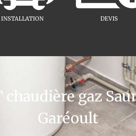
INSTALLATION
DEVIS
chaudière gaz Saun
Garéoult