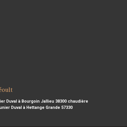
éoult
er Duval à Bourgoin Jallieu 38300
chaudière
nier Duval à Hettange Grande 57330