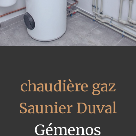
chaudière gaz
Saunier Duval
Gémenos