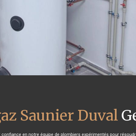
gaz Saunier Duval
Ge
nt confiance en notre équipe de plombiers expérimentés pour résoudr