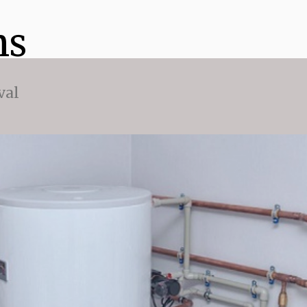
ns
val