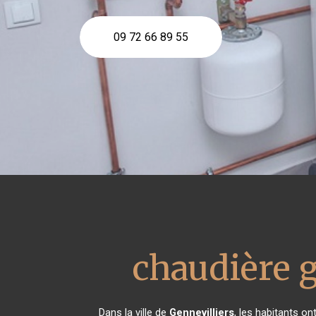
09 72 66 89 55
chaudière 
Dans la ville de
Gennevilliers
, les habitants o