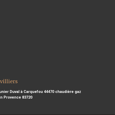
illiers
nier Duval à Carquefou 44470
chaudière gaz
en Provence 83720