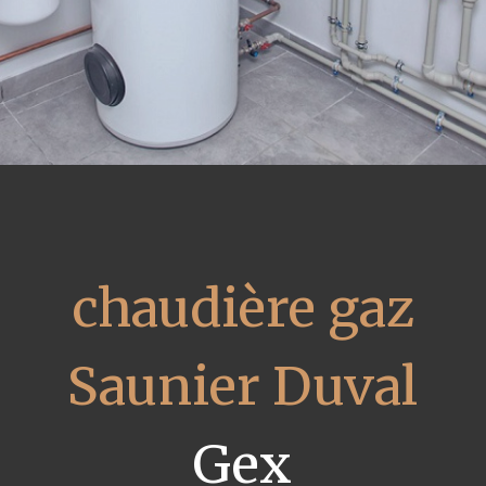
chaudière gaz
Saunier Duval
Gex