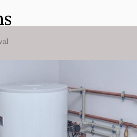
ns
val