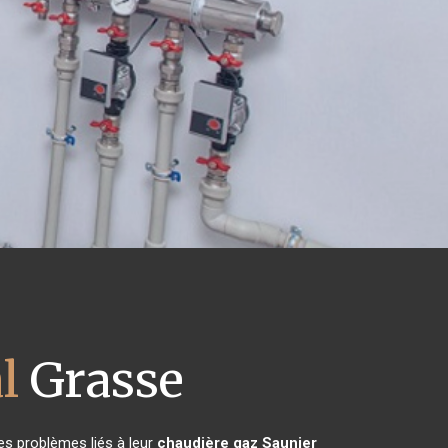
l
Grasse
es problèmes liés à leur
chaudière gaz Saunier