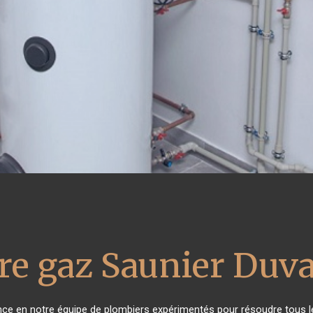
re gaz Saunier Duva
ance en notre équipe de plombiers expérimentés pour résoudre tous l