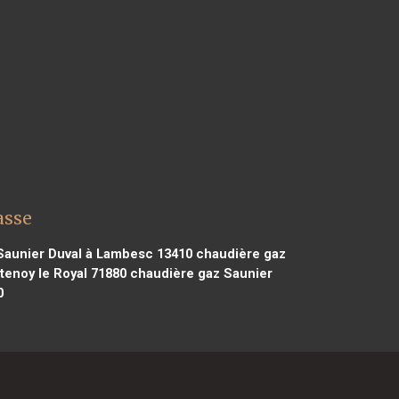
asse
Saunier Duval à Lambesc 13410
chaudière gaz
tenoy le Royal 71880
chaudière gaz Saunier
0