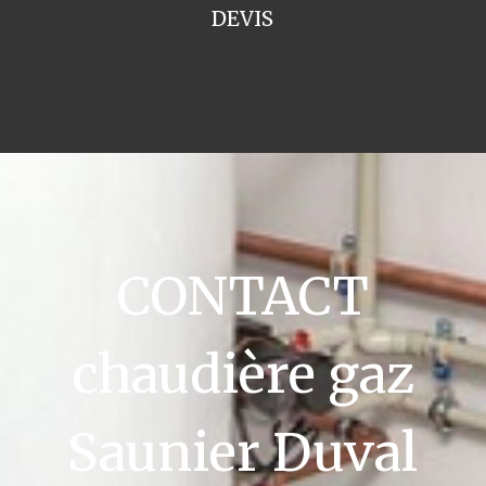
DEVIS
CONTACT
chaudière gaz
Saunier Duval