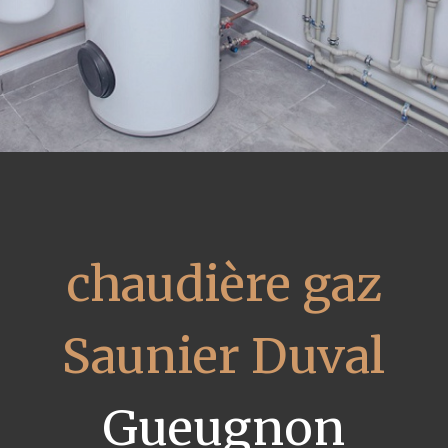
chaudière gaz
Saunier Duval
Gueugnon