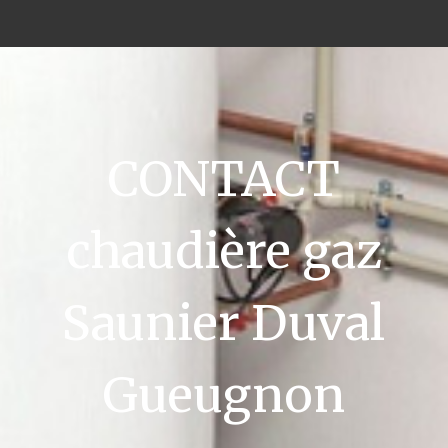
CONTACT
chaudière gaz
Saunier Duval
Gueugnon