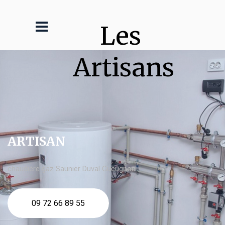
Les 
Artisans
ARTISAN
chaudière gaz Saunier Duval Gueugnon
09 72 66 89 55