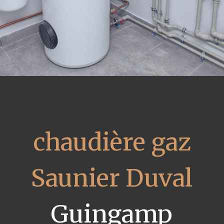
chaudière gaz
Saunier Duval
Guingamp