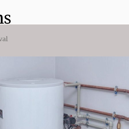
ns
val