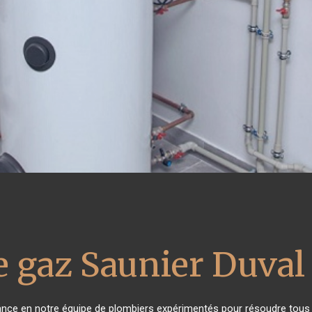
e gaz Saunier Duval
iance en notre équipe de plombiers expérimentés pour résoudre tous 