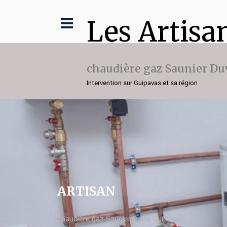
Les Artisa
chaudière gaz Saunier Du
Intervention sur Guipavas et sa région
ARTISAN
chaudière gaz Saunier Duval Guipavas