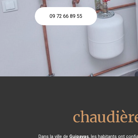
09 72 66 89 55
chaudièr
Dans la ville de
Guipavas
, les habitants ont conf