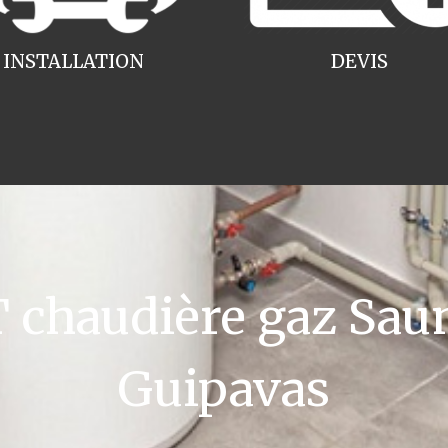
INSTALLATION
DEVIS
chaudière gaz Saun
Guipavas