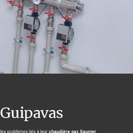
Guipavas
les problèmes liés à leur
chaudière gaz Saunier