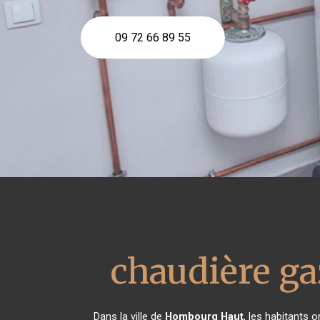
09 72 66 89 55
chaudière ga
Dans la ville de
Hombourg Haut
, les habitants 