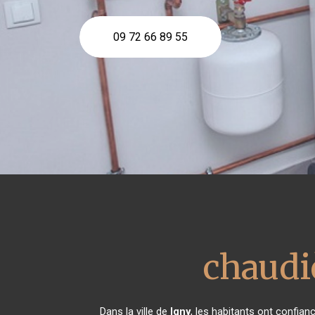
09 72 66 89 55
chaudi
Dans la ville de
Igny
, les habitants ont confia