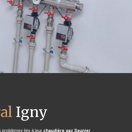
al
Igny
s problèmes liés à leur
chaudière gaz Saunier