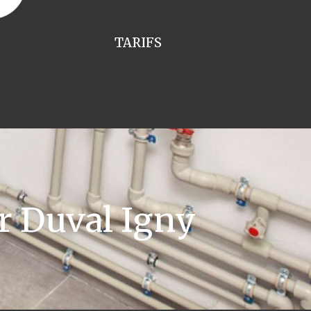
TARIFS
r Duval Igny