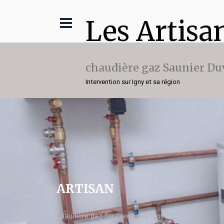
Les Artisa
chaudière gaz Saunier Du
Intervention sur Igny et sa région
ARTISAN
chaudière gaz Saunier Duval Igny