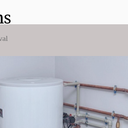
ns
val