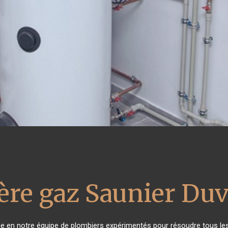
ère gaz Saunier Duv
nce en notre équipe de plombiers expérimentés pour résoudre tous le