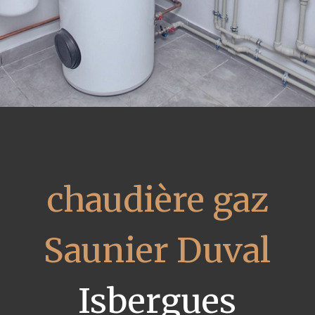
chaudière gaz
Saunier Duval
Isbergues