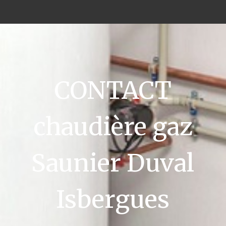
CONTACT
chaudière gaz
Saunier Duval
Isbergues