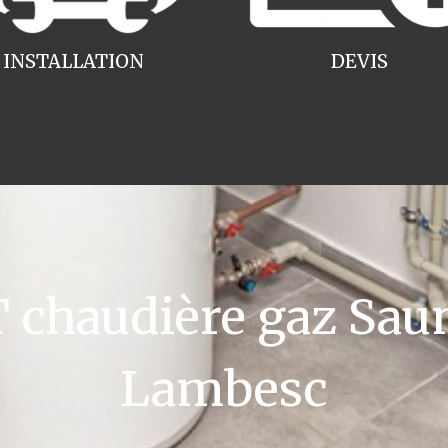
INSTALLATION
DEVIS
chaudière gaz Saun
Lambesc