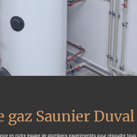
e gaz Saunier Duval
iance en notre équipe de plombiers expérimentés pour résoudre tous 