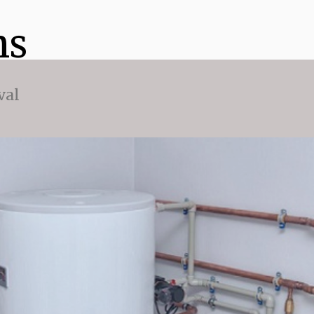
ns
val