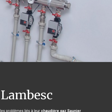
Lambesc
les problèmes liés à leur
chaudière gaz Saunier