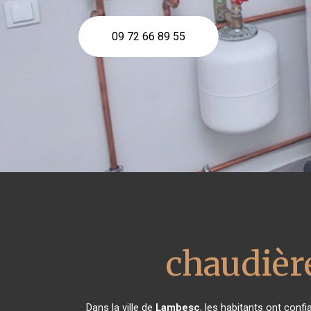
09 72 66 89 55
chaudièr
Dans la ville de
Lambesc
, les habitants ont conf