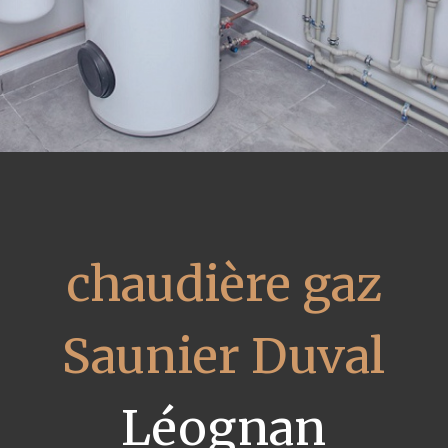
chaudière gaz
Saunier Duval
Léognan