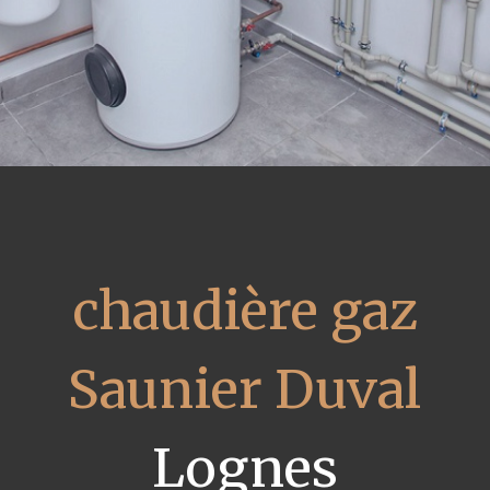
chaudière gaz
Saunier Duval
Lognes