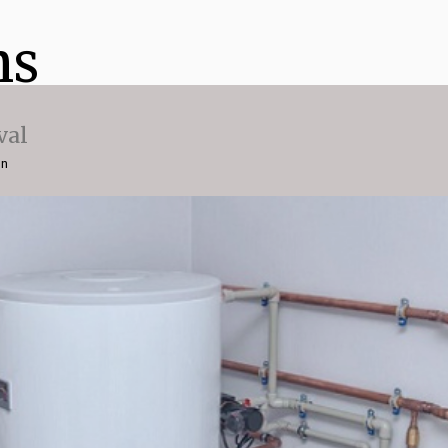
ns
val
on