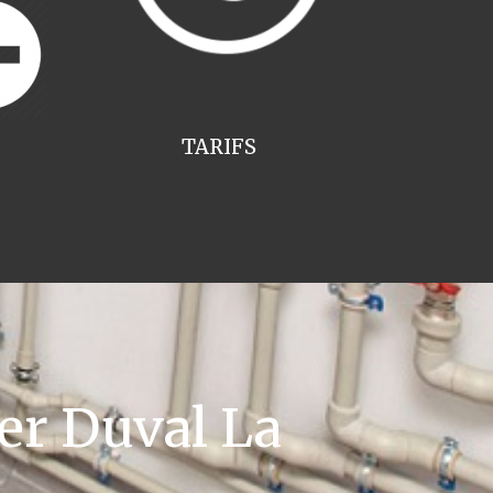
TARIFS
er Duval La