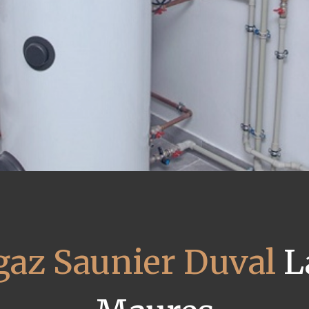
gaz Saunier Duval
L