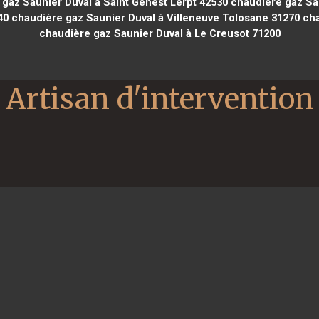
gaz Saunier Duval à Saint Genest Lerpt 42530
chaudière gaz Sau
40
chaudière gaz Saunier Duval à Villeneuve Tolosane 31270
cha
chaudière gaz Saunier Duval à Le Creusot 71200
Artisan d'intervention