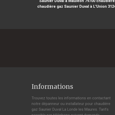
Saunier Duval à Mauléon 79700
chaudière 
chaudière gaz Saunier Duval à L'Union 312
Informations
Trouvez toutes les informations en contactant
notre dépanneur ou installateur pour chaudière
gaz Saunier Duval La Londe les Maures. Tarifs
possible par téléphone suivant demande,