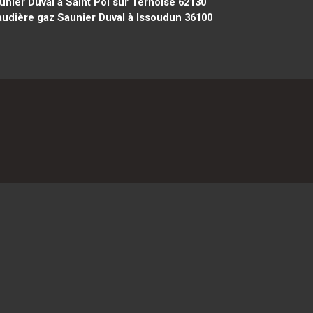
nier Duval à Saint Pol sur Ternoise 62130
udière gaz Saunier Duval à Issoudun 36100