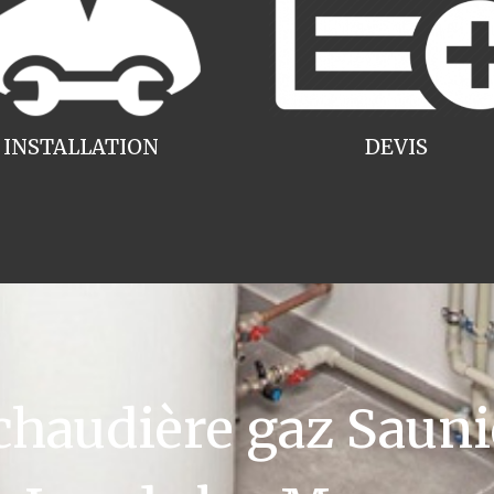
INSTALLATION
DEVIS
audière gaz Sauni