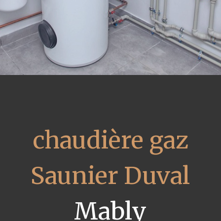
chaudière gaz
Saunier Duval
Mably