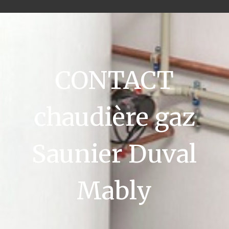
CONTACT
chaudière gaz
Saunier Duval
Mably