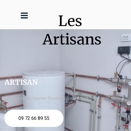
Les 
Artisans
ARTISAN
chaudière gaz Saunier Duval Maisons Alfort
09 72 66 89 55