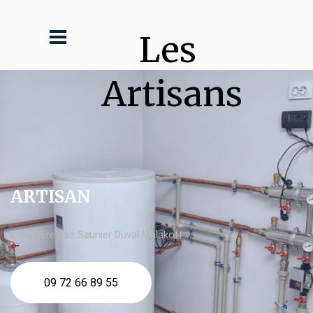
Les 
Artisans
ARTISAN
chaudière gaz Saunier Duval Malakoff
09 72 66 89 55