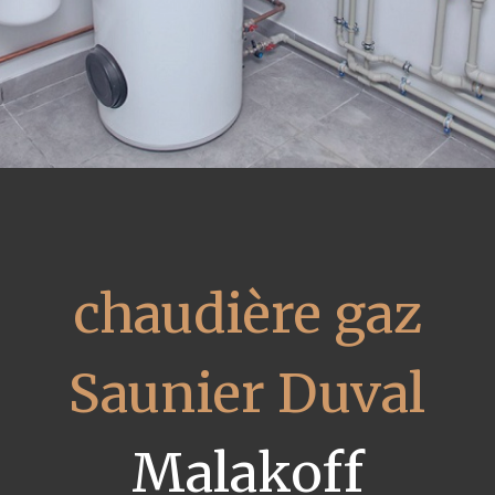
chaudière gaz
Saunier Duval
Malakoff