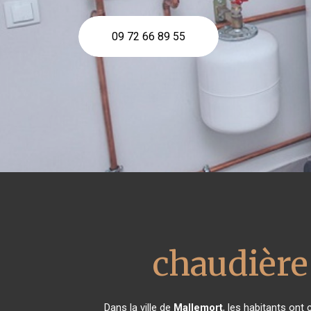
09 72 66 89 55
chaudière
Dans la ville de
Mallemort
, les habitants ont