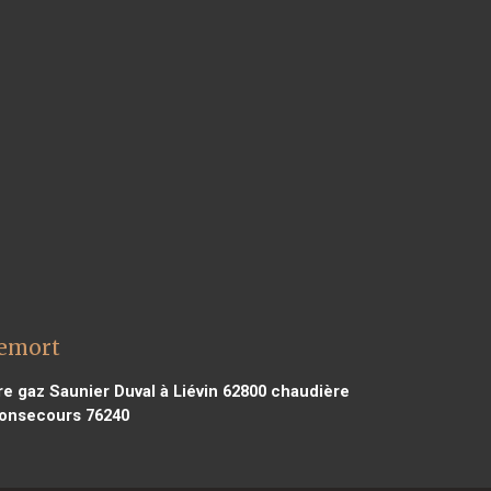
lemort
e gaz Saunier Duval à Liévin 62800
chaudière
Bonsecours 76240