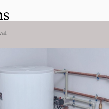
ns
val