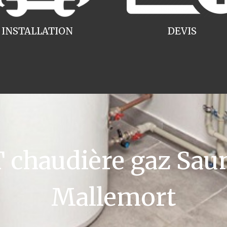
INSTALLATION
DEVIS
chaudière gaz Saun
Mallemort