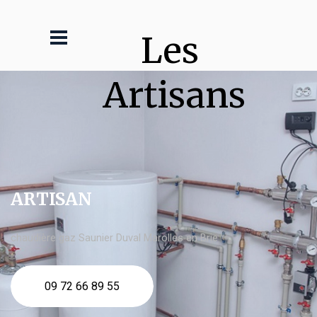
Les 
Artisans
ARTISAN
chaudière gaz Saunier Duval Marolles en Brie
09 72 66 89 55