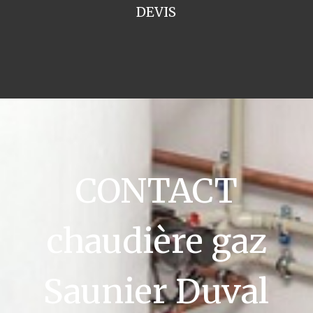
DEVIS
CONTACT
chaudière gaz
Saunier Duval