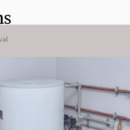
ns
val