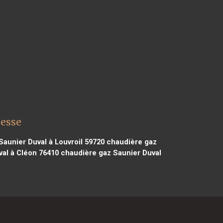
lesse
aunier Duval à Louvroil 59720
chaudière gaz
al à Cléon 76410
chaudière gaz Saunier Duval