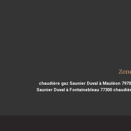
Zone
chaudière gaz Saunier Duval à Mauléon 797
Saunier Duval à Fontainebleau 77300
chaudièr