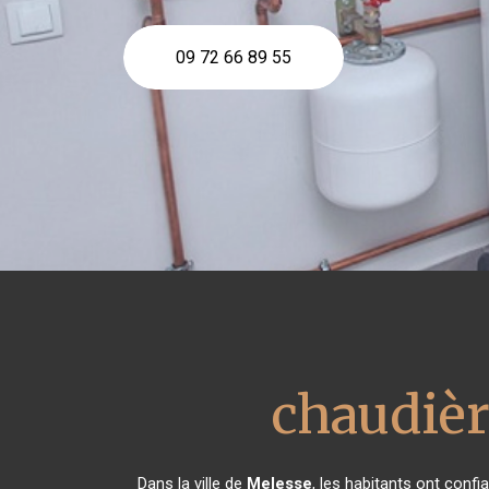
09 72 66 89 55
chaudièr
Dans la ville de
Melesse
, les habitants ont conf