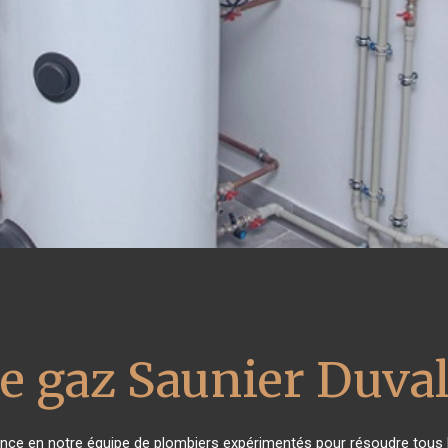
e gaz Saunier Duva
iance en notre équipe de plombiers expérimentés pour résoudre tous 