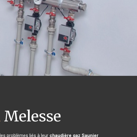
l
Melesse
les problèmes liés à leur
chaudière gaz Saunier