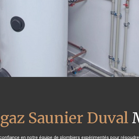
 gaz Saunier Duval
M
t confiance en notre équipe de plombiers expérimentés pour résoudre