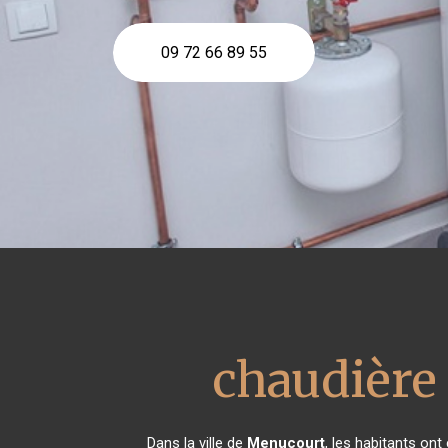
09 72 66 89 55
chaudière
Dans la ville de
Menucourt
, les habitants on