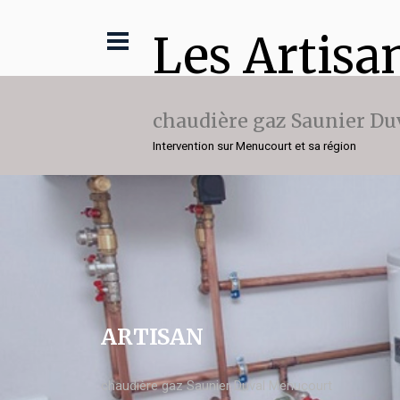
Les Artisa
chaudière gaz Saunier Du
Intervention sur Menucourt et sa région
ARTISAN
chaudière gaz Saunier Duval Menucourt