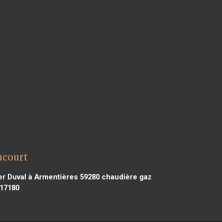
ucourt
r Duval à Armentières 59280
chaudière gaz
 17180