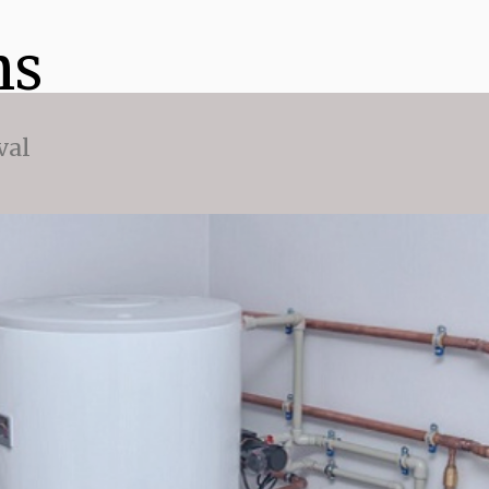
ns
val