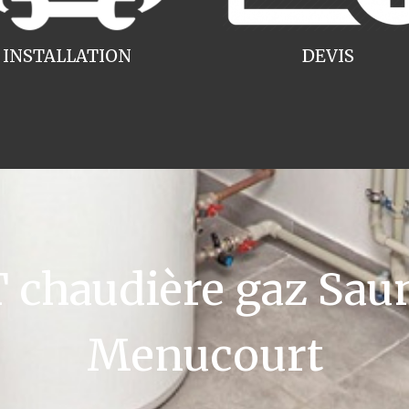
INSTALLATION
DEVIS
chaudière gaz Saun
Menucourt