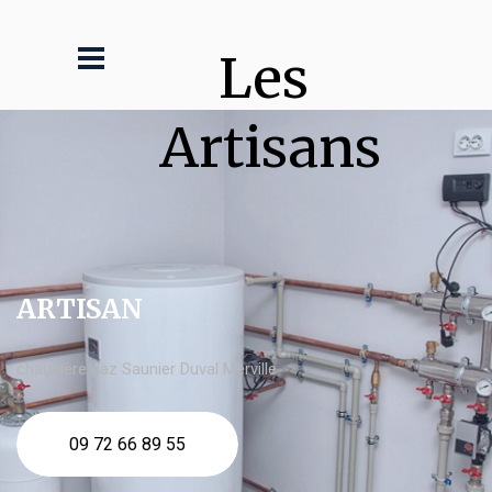
Les 
Artisans
ARTISAN
chaudière gaz Saunier Duval Merville
09 72 66 89 55