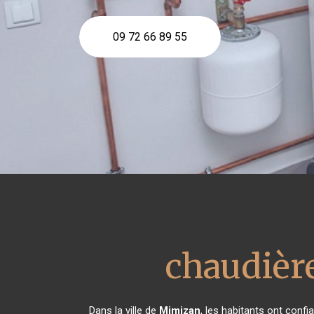
09 72 66 89 55
chaudièr
Dans la ville de
Mimizan
, les habitants ont conf