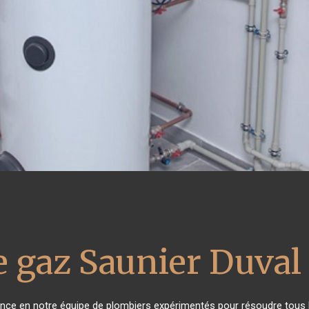
e gaz Saunier Duval
iance en notre équipe de plombiers expérimentés pour résoudre tous 