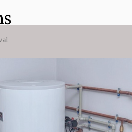
ns
val