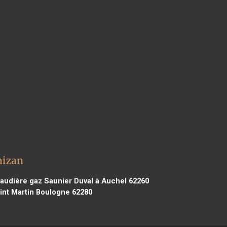
mizan
audière gaz Saunier Duval à Auchel 62260
int Martin Boulogne 62280