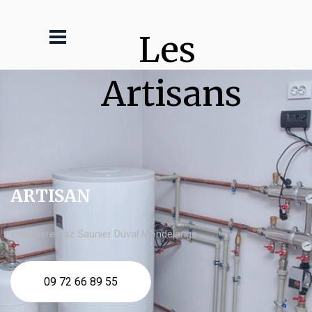
Les 
Artisans
ARTISAN
chaudière gaz Saunier Duval Mondelange
09 72 66 89 55