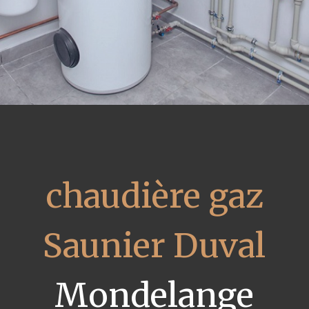
chaudière gaz
Saunier Duval
Mondelange