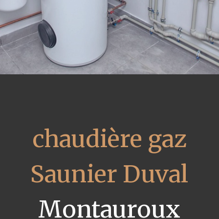
chaudière gaz
Saunier Duval
Montauroux