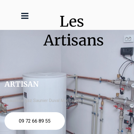
Les 
Artisans
ARTISAN
chaudière gaz Saunier Duval Montauroux
09 72 66 89 55