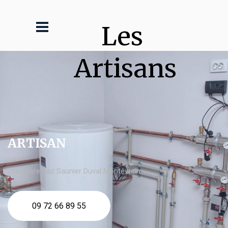
Les 
Artisans
ARTISAN
chaudière gaz Saunier Duval Montévrain
09 72 66 89 55