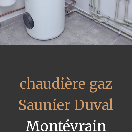
chaudière gaz
Saunier Duval
Montévrain