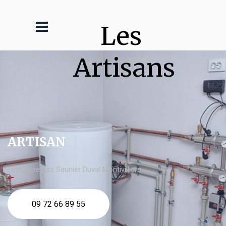
Les 
Artisans
ARTISAN
chaudière gaz Saunier Duval Montivilliers
09 72 66 89 55