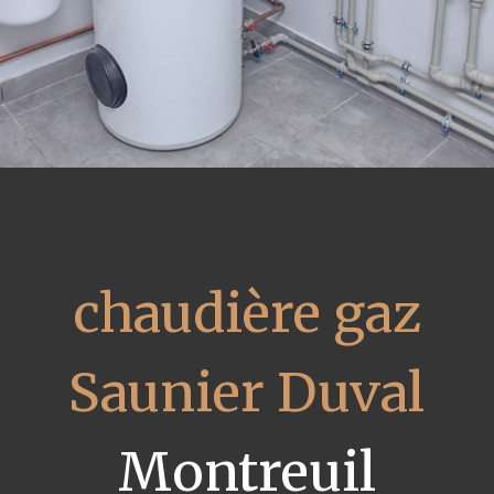
chaudière gaz
Saunier Duval
Montreuil