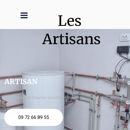
Les 
Artisans
ARTISAN
chaudière gaz Saunier Duval Montreuil
09 72 66 89 55