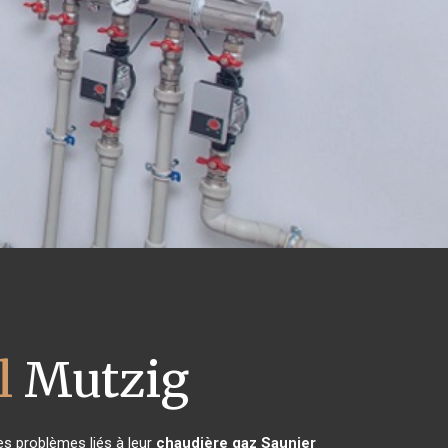
l
Mutzig
es problèmes liés à leur
chaudière gaz Saunier