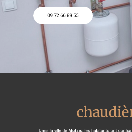
09 72 66 89 55
chaudiè
Dans la ville de
Mutzig
, les habitants ont confi