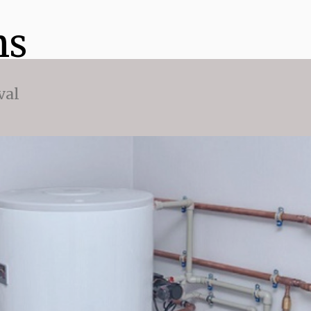
ns
val