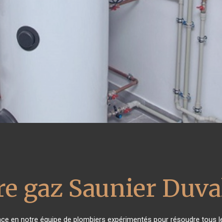
re gaz Saunier Duva
ance en notre équipe de plombiers expérimentés pour résoudre tous l