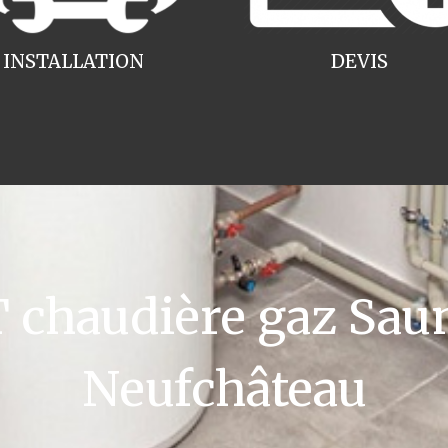
INSTALLATION
DEVIS
chaudière gaz Saun
Neufchâteau