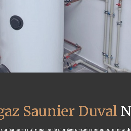
gaz Saunier Duval
N
nt confiance en notre équipe de plombiers expérimentés pour résoudr