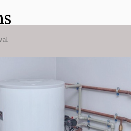
ns
val