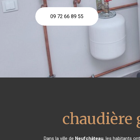
09 72 66 89 55
chaudière 
Dans la ville de
Neufchâteau
, les habitants o