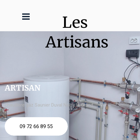
Les 
Artisans
ARTISAN
chaudière gaz Saunier Duval Noisy le Grand
09 72 66 89 55