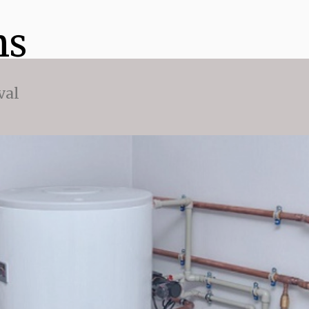
ns
val