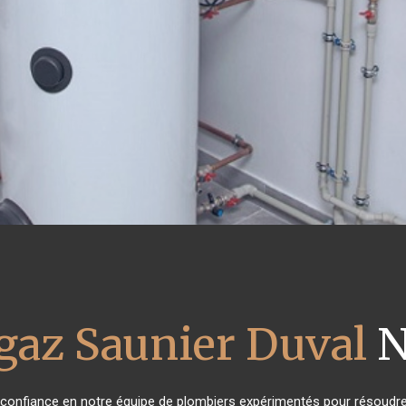
gaz Saunier Duval
N
t confiance en notre équipe de plombiers expérimentés pour résoudre