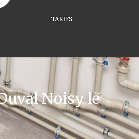
TARIFS
uval Noisy le