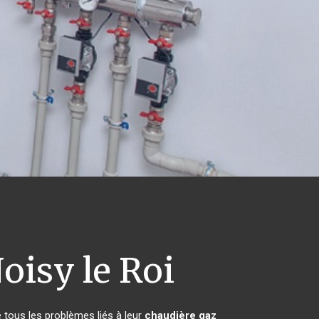
oisy le Roi
 tous les problèmes liés à leur
chaudière gaz