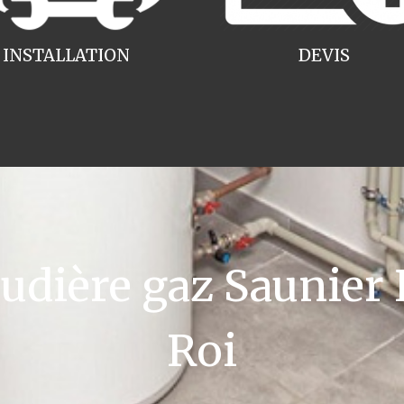
INSTALLATION
DEVIS
dière gaz Saunier D
Roi