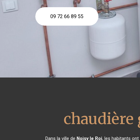
09 72 66 89 55
chaudière 
Dans la ville de
Noisy le Roi
, les habitants on