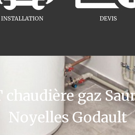
INSTALLATION
DEVIS
chaudière gaz Saun
Noyelles Godault