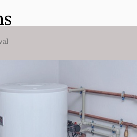
ns
val