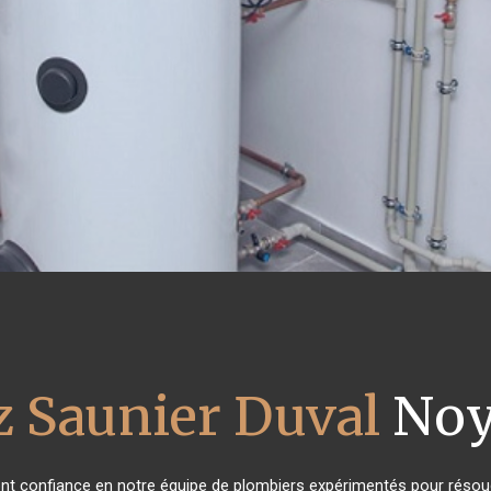
z Saunier Duval
Noye
 ont confiance en notre équipe de plombiers expérimentés pour résou