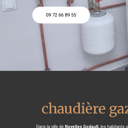
09 72 66 89 55
chaudière ga
Dans la ville de
Noyelles Godault
, les habitants