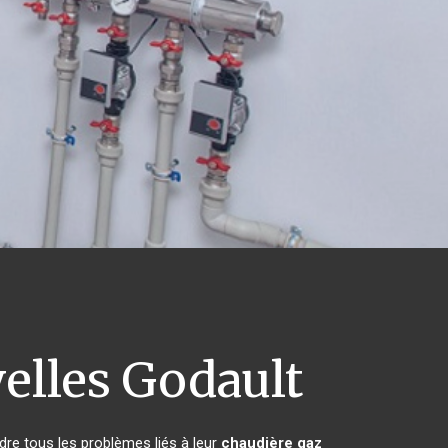
lles Godault
dre tous les problèmes liés à leur
chaudière gaz