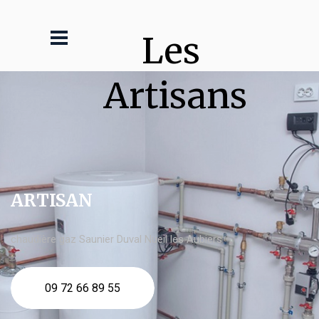
Les 
Artisans
ARTISAN
chaudière gaz Saunier Duval Nueil les Aubiers
09 72 66 89 55