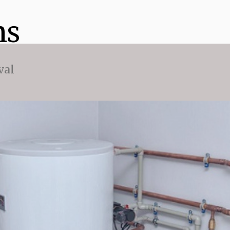
ns
val