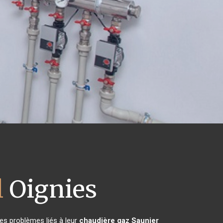
l
Oignies
es problèmes liés à leur
chaudière gaz Saunier