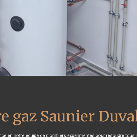
e gaz Saunier Duva
iance en notre équipe de plombiers expérimentés pour résoudre tous l