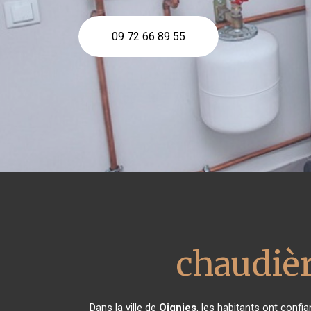
09 72 66 89 55
chaudièr
Dans la ville de
Oignies
, les habitants ont conf