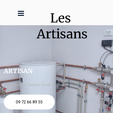
Les 
Artisans
ARTISAN
chaudière gaz Saunier Duval Orgeval
09 72 66 89 55