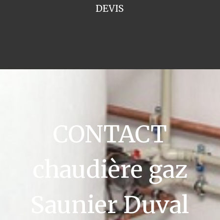
DEVIS
CONTACT
chaudière gaz
Saunier Duval