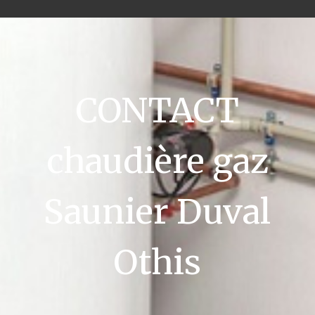
CONTACT
chaudière gaz
Saunier Duval
Othis