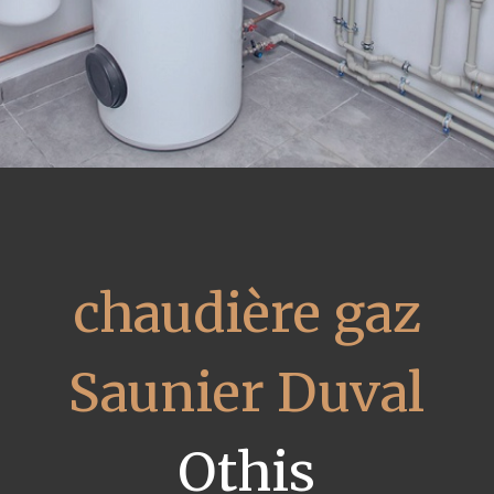
chaudière gaz
Saunier Duval
Othis