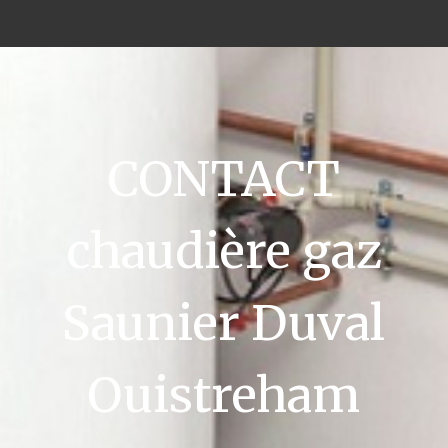
CONTACT
chaudière gaz
Saunier Duval
Ouistreham