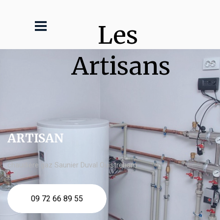
Les 
Artisans
ARTISAN
chaudière gaz Saunier Duval Ouistreham
09 72 66 89 55