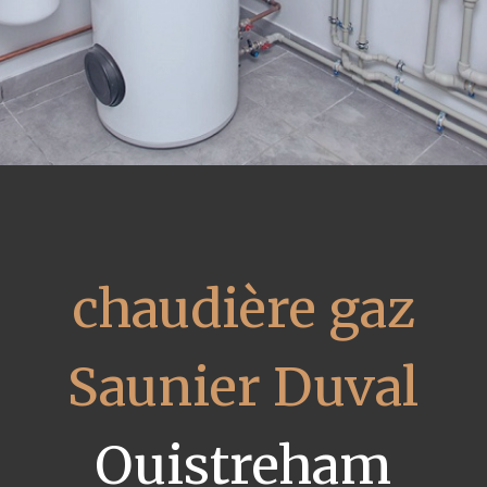
chaudière gaz
Saunier Duval
Ouistreham