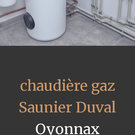
chaudière gaz
Saunier Duval
Oyonnax