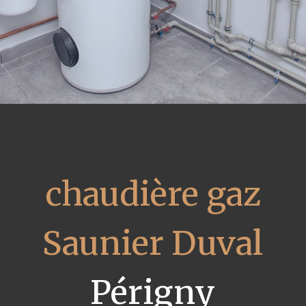
chaudière gaz
Saunier Duval
Périgny