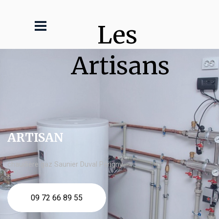
Les 
Artisans
ARTISAN
chaudière gaz Saunier Duval Périgny
09 72 66 89 55