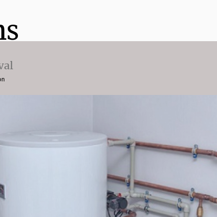
ns
val
on