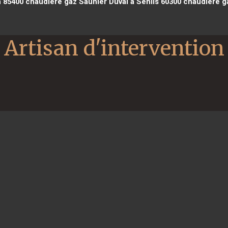
n 85400
chaudière gaz Saunier Duval à Senlis 60300
chaudière ga
Artisan d'intervention